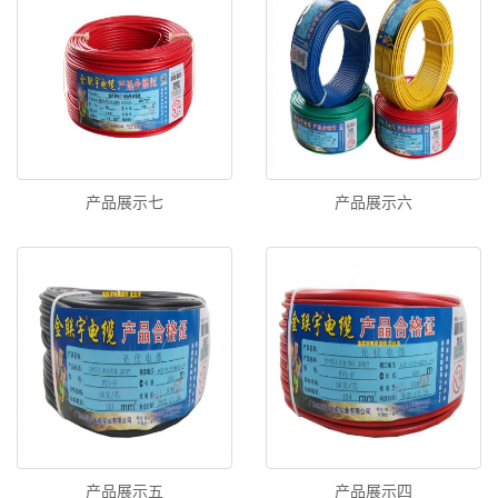
产品展示七
产品展示六
产品展示五
产品展示四