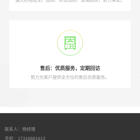
强大的电缆生产团队、研发团队、营销团队，实力保证。
售后：优质服务，定期回访
努力为客户提供全方位的售后优质服务。
联系人：杨经理
手机：17316881613